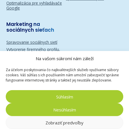
Optimalizácia pre vyhľadávače
Google
Marketing na
sociálnych sieťach
Spravovanie sociálnych sietí
Vytvorenie firemného profilu,
účtu alebo stránky
Na vašom súkromí nám záleží
Reklama na Instagrame
Reklama na Facebooku
Za účelom poskytovania čo najkvalitnejších služieb využívame súbory
cookies. Váš súhlas s ich používaním nám umožní zabezpečiť správne
Marketing na sociálnych
fungovanie internetovej stránky a taktiež jej neustále zlepšovanie.
sieťach
Súhlasím
Máte nejaké ďalšie otázky?
Radi Vám
Nesúhlasím
ich zodpovieme
Zobraziť predvoľby
Kontaktujte nás