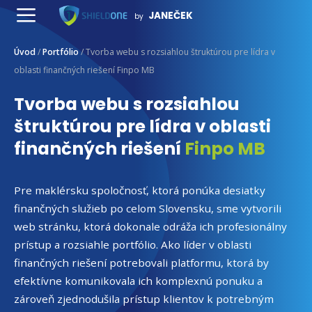
Preskočiť
JANEČEK
by
na
Menu
obsah
Úvod
/
Portfólio
/
Tvorba webu s rozsiahlou štruktúrou pre lídra v
oblasti finančných riešení Finpo MB
Tvorba webu s rozsiahlou
štruktúrou pre lídra v oblasti
finančných riešení
Finpo MB
Pre maklérsku spoločnosť, ktorá ponúka desiatky
finančných služieb po celom Slovensku, sme vytvorili
web stránku, ktorá dokonale odráža ich profesionálny
prístup a rozsiahle portfólio. Ako líder v oblasti
finančných riešení potrebovali platformu, ktorá by
efektívne komunikovala ich komplexnú ponuku a
zároveň zjednodušila prístup klientov k potrebným