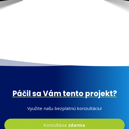
Páčil sa Vám tento projekt?
Využite našu bezplatnú konzultáciu!
Konzultácia
zdarma