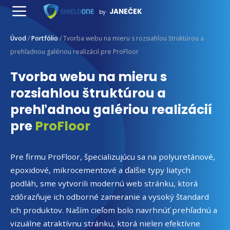
Preskočiť
JANEČEK
by
na
Menu
obsah
Úvod
/
Portfólio
/
Tvorba webu na mieru s rozsiahlou štruktúrou a
prehľadnou galériou realizácií pre ProFloor
Tvorba webu na mieru s
rozsiahlou štruktúrou a
prehľadnou galériou realizácií
pre
ProFloor
Pre firmu ProFloor, špecializujúcu sa na polyuretánové,
epoxidové, mikrocementové a ďalšie typy liatych
podláh, sme vytvorili modernú web stránku, ktorá
zdôrazňuje ich odborné zameranie a vysoký štandard
ich produktov. Naším cieľom bolo navrhnúť prehľadnú a
vizuálne atraktívnu stránku, ktorá nielen efektívne