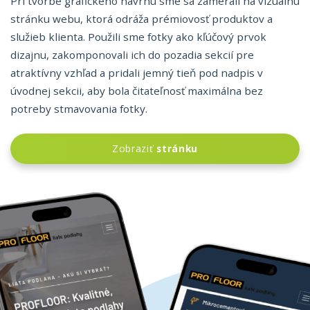
Pri tvorbe grafického návrhu sme sa zamerali na vizuálnu
stránku webu, ktorá odráža prémiovosť produktov a
služieb klienta. Použili sme fotky ako kľúčový prvok
dizajnu, zakomponovali ich do pozadia sekcií pre
atraktívny vzhľad a pridali jemný tieň pod nadpis v
úvodnej sekcii, aby bola čitateľnosť maximálna bez
potreby stmavovania fotky.
Zobraziť
stránku