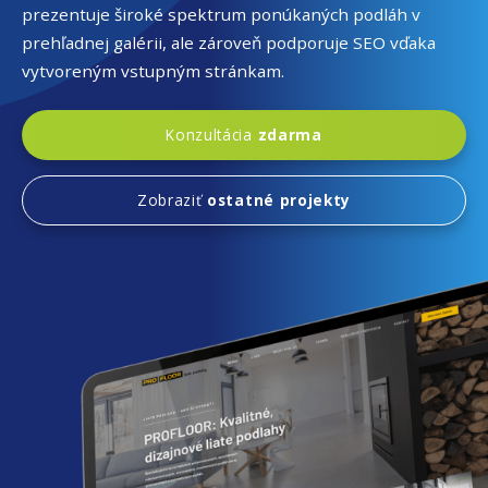
prezentuje široké spektrum ponúkaných podláh v
prehľadnej galérii, ale zároveň podporuje SEO vďaka
vytvoreným vstupným stránkam.
Konzultácia
zdarma
Zobraziť
ostatné projekty