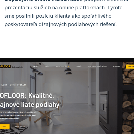
prezentáciu služieb na online platformách. Týmto
sme posilnili pozíciu klienta ako spoľahlivého
poskytovateľa dizajnových podlahových riešení.