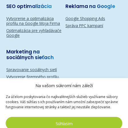
SEO optimalizácia
Reklama na Google
Vytvorenie a optimalizácia
Google Shopping Ads
profilu na Google Moja Firma
Správa PPC kampaní
Optimalizácia pre vyhľadávače
Google
Marketing na
sociálnych sieťach
Spravovanie sociálnych sietí
Vytvorenie firemného profilu,
účtu alebo stránky
Na vašom súkromí nám záleží
Reklama na Instagrame
Reklama na Facebooku
Za účelom poskytovania čo najkvalitnejších služieb využívame súbory
cookies. Váš súhlas s ich používaním nám umožní zabezpečiť správne
Marketing na sociálnych
fungovanie internetovej stránky a taktiež jej neustále zlepšovanie.
sieťach
Súhlasím