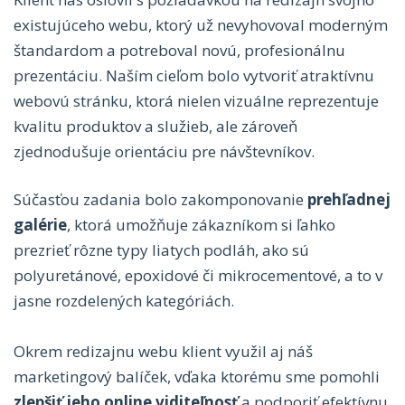
existujúceho webu, ktorý už nevyhovoval moderným
štandardom a potreboval novú, profesionálnu
prezentáciu. Naším cieľom bolo vytvoriť atraktívnu
webovú stránku, ktorá nielen vizuálne reprezentuje
kvalitu produktov a služieb, ale zároveň
zjednodušuje orientáciu pre návštevníkov.
Súčasťou zadania bolo zakomponovanie
prehľadnej
galérie
, ktorá umožňuje zákazníkom si ľahko
prezrieť rôzne typy liatych podláh, ako sú
polyuretánové, epoxidové či mikrocementové, a to v
jasne rozdelených kategóriách.
Okrem redizajnu webu klient využil aj náš
marketingový balíček, vďaka ktorému sme pomohli
zlepšiť jeho online viditeľnosť
a podporiť efektívnu