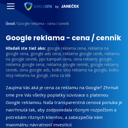
Preskočiť
JANEČEK
by
na
Menu
obsah
Úvod
/
Google reklama – cena / cenník
Google reklama - cena / cenník
Hľadali ste tiež ako:
google reklama cena, reklama na
google cena, google ads cena, reklama google ceník, reklama
na google cennik, ppc kampaň cena, cena reklamy google,
reklama google cena, reklama google cennik, google reklamy
cennik, cena google ads, kolko stoji reklama na google, kolko
stoji reklama na googli, cena za klik
Zaujíma Vás aká je cena za reklamu na Google? Zhrnuli
sme pre Vás všetky poplatky súvisiace s platenou
Google reklamou. Naša transparentná cenová ponuka je
navrhnutá tak, aby zodpovedala rôznym rozpočtom a
potrebám rôznych klientov, a zabezpečila Vám
maximálnu návratnosť investícií.