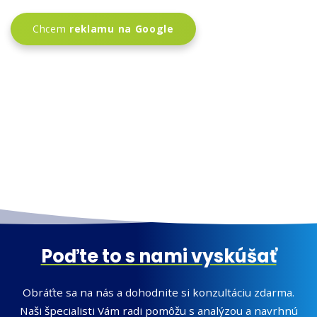
Chcem
reklamu na Google
Poďte to s nami vyskúšať
Obráťte sa na nás a dohodnite si konzultáciu zdarma.
Naši špecialisti Vám radi pomôžu s analýzou a navrhnú