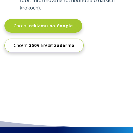
robiť informované rozhodnutia o ďalších
krokoch).
Chcem
reklamu na Google
Chcem
350€
kredit
zadarmo