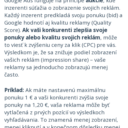
Google Ads funguje na princípe
aukcie
, kde
inzerenti súťažia o zobrazenie svojich reklám.
Každý inzerent predkladá svoju ponuku (bid) a
Google hodnotí aj kvalitu reklamy (Quality
Score).
Ak vaši konkurenti zlepšia svoje
ponuky alebo kvalitu svojich reklám
, môže
to viesť k zvýšeniu ceny za klik (CPC) pre vás.
Výsledkom je, že sa znižuje podiel zobrazení
vašich reklám (impression share) – vaše
reklamy sa jednoducho zobrazujú menej
často.
Príklad:
Ak máte nastavenú maximálnu
ponuku 1 € a vaši konkurenti zvýšia svoje
ponuky na 1,20 €, vaša reklama môže byť
vytlačená z prvých pozícií vo výsledkoch
vyhľadávania. To znamená menej zobrazení,
menej kliknutí a v konečnom dôsledku menej