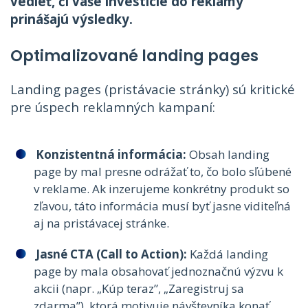
vedieť, či vaše investície do reklamy
prinášajú výsledky.
Optimalizované landing pages
Landing pages (pristávacie stránky) sú kritické
pre úspech reklamných kampaní:
Konzistentná informácia:
Obsah landing
page by mal presne odrážať to, čo bolo sľúbené
v reklame. Ak inzerujeme konkrétny produkt so
zľavou, táto informácia musí byť jasne viditeľná
aj na pristávacej stránke.
Jasné CTA (Call to Action):
Každá landing
page by mala obsahovať jednoznačnú výzvu k
akcii (napr. „Kúp teraz”, „Zaregistruj sa
zdarma”), ktorá motivuje návštevníka konať.