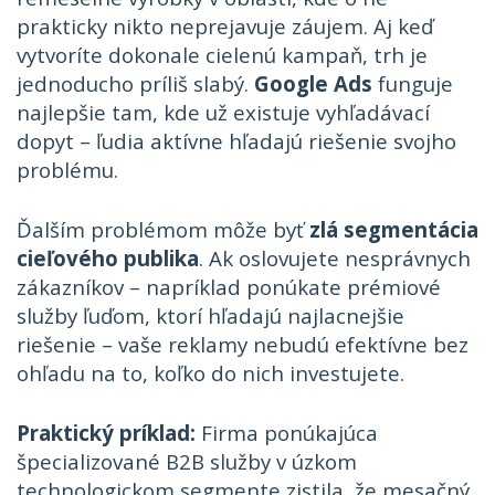
prakticky nikto neprejavuje záujem. Aj keď
vytvoríte dokonale cielenú kampaň, trh je
jednoducho príliš slabý.
Google Ads
funguje
najlepšie tam, kde už existuje vyhľadávací
dopyt – ľudia aktívne hľadajú riešenie svojho
problému.
Ďalším problémom môže byť
zlá segmentácia
cieľového publika
. Ak oslovujete nesprávnych
zákazníkov – napríklad ponúkate prémiové
služby ľuďom, ktorí hľadajú najlacnejšie
riešenie – vaše reklamy nebudú efektívne bez
ohľadu na to, koľko do nich investujete.
Praktický príklad:
Firma ponúkajúca
špecializované B2B služby v úzkom
technologickom segmente zistila, že mesačný