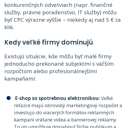
konkurenčných odvetviach (napr. finančné
služby, právne poradenstvo, IT služby) môžu
byť CPC výrazne vyššie – niekedy aj nad 5 € za
klik.
Kedy veľké firmy dominujú
Existujú situácie, kde môžu byť malé firmy
jednoducho prekonané subjektmi s väčším
rozpočtom alebo profesionálnejšími
kampaňami:
E-shop so spotrebnou elektronikou:
Veľké
reťazce majú obrovský marketingový rozpočet a
investujú do viacerých formátov reklamných
kampaní vrátane videa a bannerovej reklamy.
To im umožňuje dosiahnuť širšie publikum a