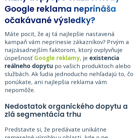
Google reklama neprináša
očakávané výsledky?
Máte pocit, že aj tá najlepšie nastavená
kampaň vám neprinesie zákazníkov? Prvým a
najzásadnejším faktorom, ktorý ovplyvňuje
úspešnosť
Google reklamy
, je
existencia
reálneho dopytu
po vašich produktoch alebo
službách. Ak ľudia jednoducho nehľadajú to, čo
ponúkate, ani najlepšia reklama vám
nepomôže.
Nedostatok organického dopytu a
zlá segmentácia trhu
Predstavte si, že predávate unikátne
remeselné výrobky v oblasti, kde o ne