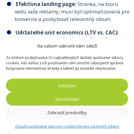
Efektívna landing page:
Stránka, na ktorú
vedú vaše reklamy, musí byť optimalizovaná pre
konverzie a poskytovať relevantný obsah.
Udržateľné unit economics (LTV vs. CAC):
Dôležité je porovnať
hodnotu zákazníka (LTV)
Na vašom súkromí nám záleží
s
nákladmi na jeho získanie (CAC)
. Ak sú
náklady na získanie zákazníka vyššie ako jeho
Za účelom poskytovania čo najkvalitnejších služieb využívame súbory
hodnota, investícia do reklamy nemusí byť
cookies. Váš súhlas s ich používaním nám umožní zabezpečiť správne
fungovanie internetovej stránky a taktiež jej neustále zlepšovanie.
efektívna.
Súhlasím
Vzorec na výpočet:
Nesúhlasím
LTV (Lifetime Value):
Priemerná hodnota
Zobraziť predvoľby
objednávky × počet opakovaných nákupov ×
priemerná doba trvania zákazníckeho vzťahu
Zásady používania súborov cookie
Ochrana osobných údajov