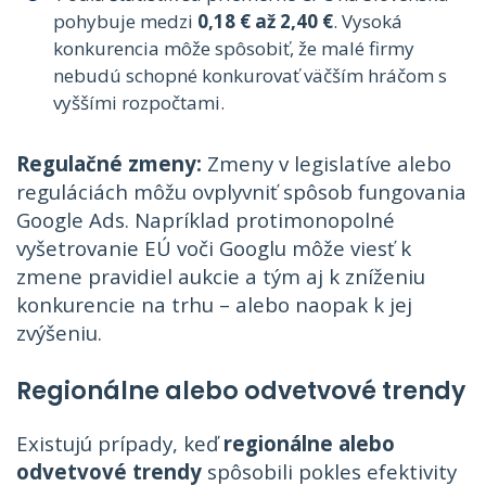
pohybuje medzi
0,18 € až 2,40 €
. Vysoká
konkurencia môže spôsobiť, že malé firmy
nebudú schopné konkurovať väčším hráčom s
vyššími rozpočtami.
Regulačné zmeny:
Zmeny v legislatíve alebo
reguláciách môžu ovplyvniť spôsob fungovania
Google Ads. Napríklad protimonopolné
vyšetrovanie EÚ voči Googlu môže viesť k
zmene pravidiel aukcie a tým aj k zníženiu
konkurencie na trhu – alebo naopak k jej
zvýšeniu.
Regionálne alebo odvetvové trendy
Existujú prípady, keď
regionálne alebo
odvetvové trendy
spôsobili pokles efektivity