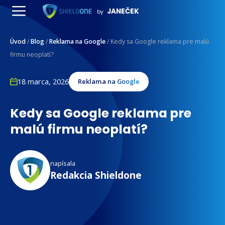
Preskočiť
JANEČEK
by
na
Menu
obsah
Úvod
/
Blog
/
Reklama na Google
/
Kedy sa Google reklama pre malú
firmu neoplatí?
18 marca, 2026
Reklama na Google
Kedy sa Google reklama pre
malú firmu neoplatí?
napísala
Redakcia Shieldone