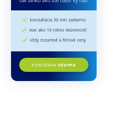
tak ľahko ako ste našli Vy nás.
konzultácia 30 min zadarmo
viac ako 10 rokov skúseností
vždy rozumné a férové ceny
Konzultácia
zdarma