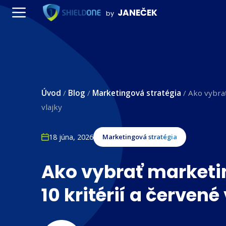
Preskočiť
JANEČEK
by
na
Menu
obsah
Úvod
/
Blog
/
Marketingová stratégia
/
Ako vybrať
vlajky
18 júna, 2026
Marketingová stratégia
Ako vybrať marketi
10 kritérií a červené