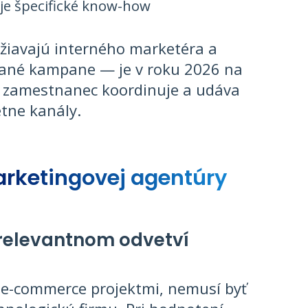
uje špecifické know-how
žiavajú interného marketéra a
vané kampane — je v roku 2026 na
ný zamestnanec koordinuje a udáva
tne kanály.
marketingovej agentúry
v relevantnom odvetví
 e-commerce projektmi, nemusí byť