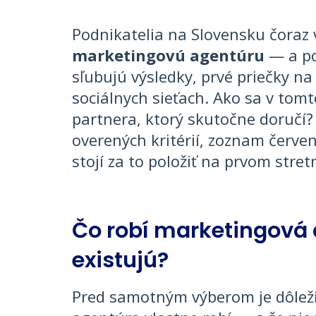
Podnikatelia na Slovensku čoraz 
marketingovú agentúru
— a po
sľubujú výsledky, prvé priečky n
sociálnych sieťach. Ako sa v tomt
partnera, ktorý skutočne doručí?
overených kritérií, zoznam červen
stojí za to položiť na prvom stret
Čo robí marketingová 
existujú?
Pred samotným výberom je dôleži