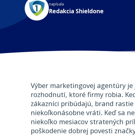
napísala
Redakcia Shieldone
Výber marketingovej agentúry je 
rozhodnutí, ktoré firmy robia. Ke
zákazníci pribúdajú, brand rastie
niekoľkonásobne vráti. Keď sa nep
niekoľko mesiacov stratených príl
poškodenie dobrej povesti značky