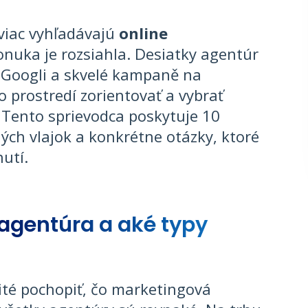
viac vyhľadávajú
online
nuka je rozsiahla. Desiatky agentúr
a Googli a skvelé kampaně na
o prostredí zorientovať a vybrať
 Tento sprievodca poskytuje 10
ých vlajok a konkrétne otázky, ktoré
nutí.
agentúra a aké typy
té pochopiť, čo marketingová