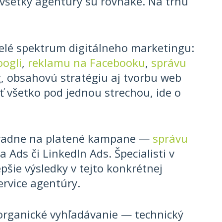
 všetky agentúry sú rovnaké. Na trhu
elé spektrum digitálneho marketingu:
ogli
,
reklamu na Facebooku
,
správu
g, obsahovú stratégiu aj tvorbu web
ť všetko pod jednou strechou, ide o
radne na platené kampane —
správu
Ads či LinkedIn Ads. Špecialisti v
epšie výsledky v tejto konkrétnej
service agentúry.
organické vyhľadávanie — technický