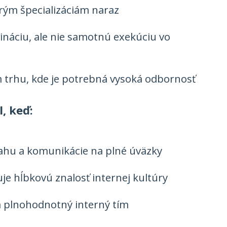
erým špecializáciám naraz
ináciu, ale nie samotnú exekúciu vo
trhu, kde je potrebná vysoká odbornosť
, keď:
hu a komunikácie na plné úväzky
e hĺbkovú znalosť internej kultúry
 plnohodnotný interný tím