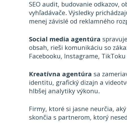
SEO audit, budovanie odkazov, ob
vyhľadávače. Výsledky prichádzaj
menej závislé od reklamného roz
Social media agentúra
spravuje 
obsah, rieši komunikáciu so zák
Facebooku, Instagrame, TikToku 
Kreatívna agentúra
sa zameriav
identitu, grafický dizajn a vide
hlbšej analytiky výkonu.
Firmy, ktoré si jasne neurčia, ak
skončia s partnerom, ktorý nesed