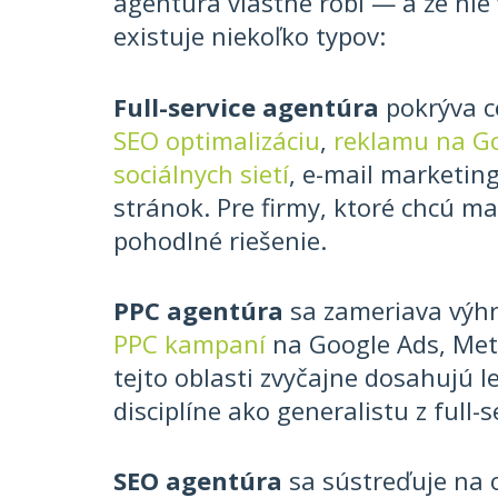
agentúra vlastne robí — a že nie
existuje niekoľko typov:
Full-service agentúra
pokrýva c
SEO optimalizáciu
,
reklamu na Go
sociálnych sietí
, e-mail marketin
stránok. Pre firmy, ktoré chcú ma
pohodlné riešenie.
PPC agentúra
sa zameriava výh
PPC kampaní
na Google Ads, Meta 
tejto oblasti zvyčajne dosahujú l
disciplíne ako generalistu z full-
SEO agentúra
sa sústreďuje na 