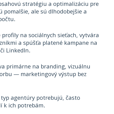
sahovú stratégiu a optimalizáciu pre
ú pomalšie, ale sú dlhodobejšie a
počtu.
profily na sociálnych sieťach, vytvára
azníkmi a spúšťa platené kampane na
či LinkedIn.
a primárne na branding, vizuálnu
otvorbu — marketingový výstup bez
ý typ agentúry potrebujú, často
í k ich potrebám.