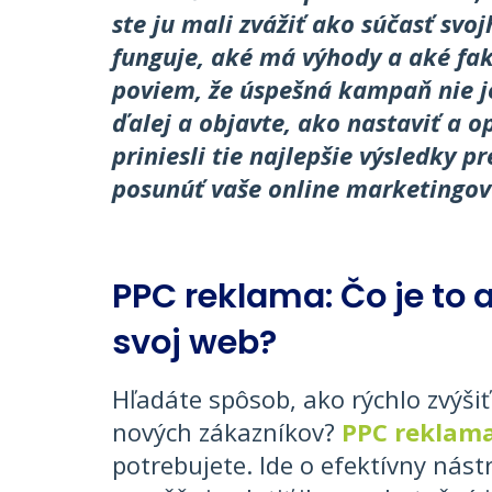
ste ju mali zvážiť ako súčasť svo
funguje, aké má výhody a aké fak
poviem, že úspešná kampaň nie je 
ďalej a objavte, ako nastaviť a 
priniesli tie najlepšie výsledky p
posunúť vaše online marketingové
PPC reklama: Čo je to a
svoj web?
Hľadáte spôsob, ako rýchlo zvýši
nových zákazníkov?
PPC reklam
potrebujete. Ide o efektívny nás