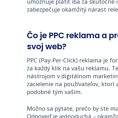
umožňuje platiť iba za skutočné 
zabezpečuje okamžitý nárast rele
Čo je PPC reklama a pr
svoj web?
PPC (Pay-Per-Click) reklama je fo
za každý klik na vašu reklamu. T
nástrojom v digitálnom marketi
zacielenie na používateľov, ktorí
podobné tým vašim.
Možno sa pýtate, prečo by ste ma
Odpoveď je jednoduchá – okamžité