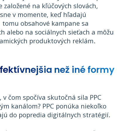
e založené na kľúčových slovách,
resne v momente, keď hľadajú
ti tomu obsahové kampane sa
h alebo na sociálnych sieťach a môžu
namických produktových reklám.
fektívnejšia než iné formy
, v čom spočíva skutočná sila PPC
vým kanálom? PPC ponúka niekoľko
ú do popredia digitálnych stratégií.