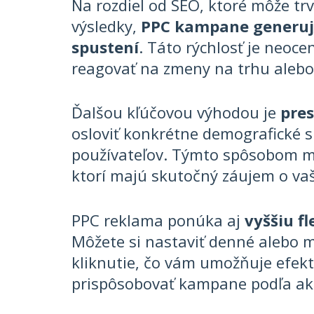
Na rozdiel od SEO, ktoré môže trv
výsledky,
PPC kampane generujú
spustení
. Táto rýchlosť je neoce
reagovať na zmeny na trhu alebo 
Ďalšou kľúčovou výhodou je
pres
osloviť konkrétne demografické s
používateľov. Týmto spôsobom mô
ktorí majú skutočný záujem o vaš
PPC reklama ponúka aj
vyššiu fl
Môžete si nastaviť denné alebo 
kliknutie, čo vám umožňuje efekt
prispôsobovať kampane podľa akt