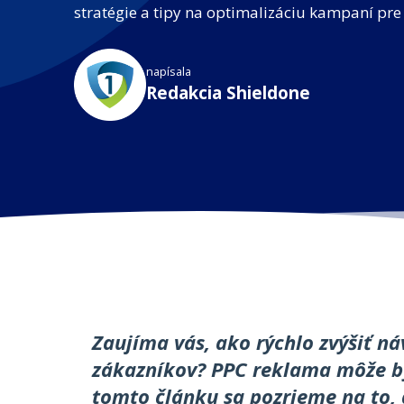
stratégie a tipy na optimalizáciu kampaní pr
napísala
Redakcia Shieldone
Zaujíma vás, ako rýchlo zvýšiť n
zákazníkov? PPC reklama môže by
tomto článku sa pozrieme na to, 