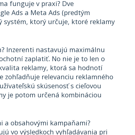
ma funguje v praxi? Dve
gle Ads a Meta Ads (predtým
 systém, ktorý určuje, ktoré reklamy
m? Inzerenti nastavujú maximálnu
ochotní zaplatiť. No nie je to len o
kvalita reklamy, ktorá sa hodnotí
re zohľadňuje relevanciu reklamného
užívateľskú skúsenosť s cieľovou
amy je potom určená kombináciou
ími a obsahovými kampaňami?
jú vo výsledkoch vyhľadávania pri