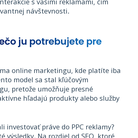
interakcie s vašimi reklamami, čím
vantnej návštevnosti.
ečo ju potrebujete pre
rma online marketingu, kde platíte iba
ento model sa stal kľúčovým
ngu, pretože umožňuje presné
 aktívne hľadajú produkty alebo služby
li investovať práve do PPC reklamy?
 výsledky. Na rozdiel od SEO, ktoré