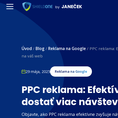
Preskočiť
JANEČEK
by
na
Menu
obsah
Úvod
/
Blog
/
Reklama na Google
/
PPC reklama: E
na váš web
29 mája, 2025
Reklama na Google
PPC reklama: Efektí
dostať viac návšte
Objavte, ako PPC reklama efektívne zvyšuje n