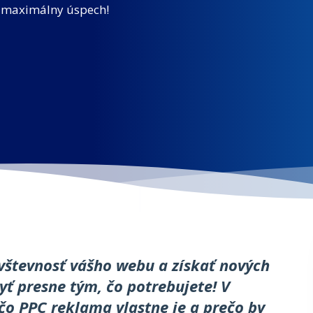
e maximálny úspech!
ávštevnosť vášho webu a získať nových
ť presne tým, čo potrebujete! V
čo PPC reklama vlastne je a prečo by