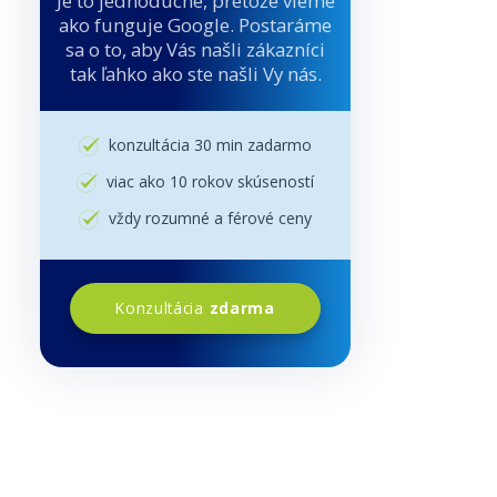
Je to jednoduché, pretože vieme
ako funguje Google. Postaráme
sa o to, aby Vás našli zákazníci
tak ľahko ako ste našli Vy nás.
konzultácia 30 min zadarmo
viac ako 10 rokov skúseností
vždy rozumné a férové ceny
Konzultácia
zdarma