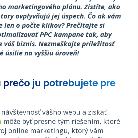
jho marketingového plánu. Zistíte, ako
tory ovplyvňujú jej úspech. Čo ak vám
len o počte klikov? Prečítajte si
optimalizovať PPC kampane tak, aby
re váš biznis. Nezmeškajte príležitosť
 úsilie na vyššiu úroveň!
 prečo ju potrebujete pre
ť návštevnosť vášho webu a získať
a
môže byť presne tým riešením, ktoré
troj online marketingu, ktorý vám