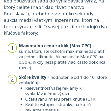
Keď používateľ zadá do vyhľadávača výraz, na
ktorý cielite (napríklad “kvetinárstvo
Bratislava”), prebehne v zlomku sekundy
aukcia medzi všetkými inzerentmi, ktorí na
tento výraz cielili. O vašej pozícii rozhodujú dva
kľúčové faktory:
Maximálna cena za klik (Max CPC)
–
suma, ktorú ste ochotní maximálne zaplatiť
za jedno kliknutie. Ak nastavíte Max CPC na
0,50 €, nikdy nezaplatíte viac, často dokonca
menej.
Skóre kvality
– hodnotenie od 1 do 10, ktoré
zohľadňuje:
Relevantnosť vašej reklamy k
vyhľadávanému výrazu
Očakávanú mieru prekliknutia (CTR)
Kvalitu vstupnej stránky, na ktorú
reklama smeruje