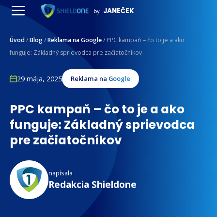
Preskočiť
JANEČEK
by
na
Menu
obsah
Úvod
/
Blog
/
Reklama na Google
/
PPC kampaň – čo to je a ako
funguje: Základný sprievodca pre začiatočníkov
29 mája, 2025
Reklama na Google
PPC kampaň – čo to je a ako
funguje: Základný sprievodca
pre začiatočníkov
napísala
Redakcia Shieldone