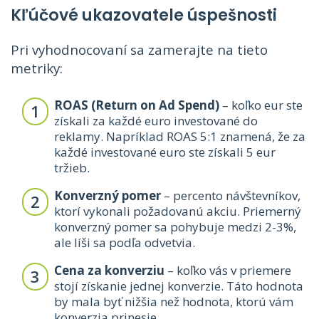
Kľúčové ukazovatele úspešnosti
Pri vyhodnocovaní sa zamerajte na tieto
metriky:
ROAS (Return on Ad Spend)
– koľko eur ste
získali za každé euro investované do
reklamy. Napríklad ROAS 5:1 znamená, že za
každé investované euro ste získali 5 eur
tržieb.
Konverzný pomer
– percento návštevníkov,
ktorí vykonali požadovanú akciu. Priemerný
konverzný pomer sa pohybuje medzi 2-3%,
ale líši sa podľa odvetvia.
Cena za konverziu
– koľko vás v priemere
stojí získanie jednej konverzie. Táto hodnota
by mala byť nižšia než hodnota, ktorú vám
konverzia prinesie.