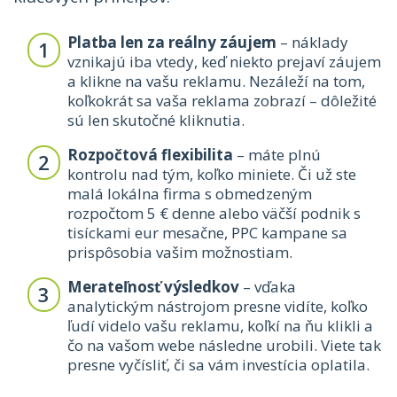
Platba len za reálny záujem
– náklady
vznikajú iba vtedy, keď niekto prejaví záujem
a klikne na vašu reklamu. Nezáleží na tom,
koľkokrát sa vaša reklama zobrazí – dôležité
sú len skutočné kliknutia.
Rozpočtová flexibilita
– máte plnú
kontrolu nad tým, koľko miniete. Či už ste
malá lokálna firma s obmedzeným
rozpočtom 5 € denne alebo väčší podnik s
tisíckami eur mesačne, PPC kampane sa
prispôsobia vašim možnostiam.
Merateľnosť výsledkov
– vďaka
analytickým nástrojom presne vidíte, koľko
ľudí videlo vašu reklamu, koľkí na ňu klikli a
čo na vašom webe následne urobili. Viete tak
presne vyčísliť, či sa vám investícia oplatila.