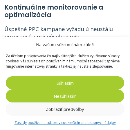
Kontinuálne monitorovanie a
optimalizácia
Úspešné PPC kampane vyžadujú neustálu
pozornosť a prispôsobovanie:
Na vašom súkromí nám záleží
Pravidelná kontrola metrík
– sledujte CTR,
Za účelom poskytovania čo najkvalitnejších služieb využívame súbory
cookies. Váš súhlas s ich používaním nám umožní zabezpečiť správne
CPC a konverzný pomer minimálne raz týždenne.
fungovanie internetovej stránky a taktiež jej neustále zlepšovanie.
Ak CTR klesne pod 1%, je čas na revíziu
reklamných textov alebo cielenia.
Súhlasím
Optimalizácia kľúčových slov
– priebežne
Nesúhlasím
analyzujte výkonnosť jednotlivých kľúčových
slov. Tie s nízkou výkonnosťou pozastavte alebo
Zobraziť predvoľby
upravte, a naopak, zvýšte rozpočet pre
najúspešnejšie kľúčové slová.
Zásady používania súborov cookie
Ochrana osobných údajov