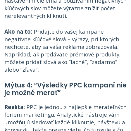
nastavením cielenia a používaním negatívnych
kľúčových slov môžete výrazne znížiť počet
nerelevantných kliknutí.
Ako na to:
Pridajte do vašej kampane
negatívne kľúčové slová – výrazy, pri ktorých
nechcete, aby sa vaša reklama zobrazovala.
Napríklad, ak predávate prémiové produkty,
môžete pridať slová ako “lacné”, “zadarmo”
alebo “zľava”.
Mýtus 4: “Výsledky PPC kampaní nie
je možné merať”
Realita:
PPC je jednou z najlepšie merateľných
foriem marketingu. Analytické nástroje vám
umožňujú sledovať každé kliknutie, návštevu a
konverziu, takže presne viete, čo funguje a čo