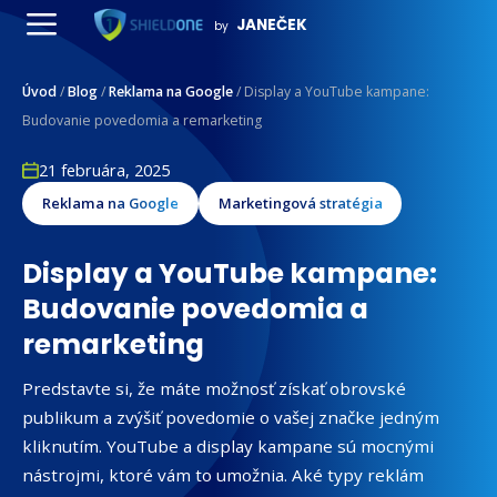
Preskočiť
JANEČEK
by
na
Menu
obsah
Úvod
/
Blog
/
Reklama na Google
/
Display a YouTube kampane:
Budovanie povedomia a remarketing
21 februára, 2025
Reklama na Google
Marketingová stratégia
Display a YouTube kampane:
Budovanie povedomia a
remarketing
Predstavte si, že máte možnosť získať obrovské
publikum a zvýšiť povedomie o vašej značke jedným
kliknutím. YouTube a display kampane sú mocnými
nástrojmi, ktoré vám to umožnia. Aké typy reklám