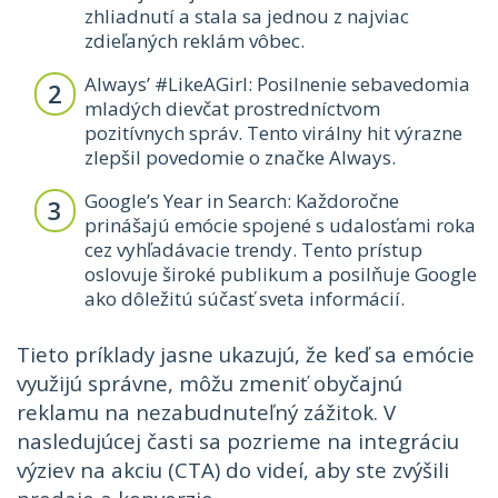
zhliadnutí a stala sa jednou z najviac
zdieľaných reklám vôbec.
Always’ #LikeAGirl: Posilnenie sebavedomia
mladých dievčat prostredníctvom
pozitívnych správ. Tento virálny hit výrazne
zlepšil povedomie o značke Always.
Google’s Year in Search: Každoročne
prinášajú emócie spojené s udalosťami roka
cez vyhľadávacie trendy. Tento prístup
oslovuje široké publikum a posilňuje Google
ako dôležitú súčasť sveta informácií.
Tieto príklady jasne ukazujú, že keď sa emócie
využijú správne, môžu zmeniť obyčajnú
reklamu na nezabudnuteľný zážitok. V
nasledujúcej časti sa pozrieme na integráciu
výziev na akciu (CTA) do videí, aby ste zvýšili