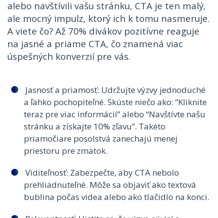
alebo navštívili vašu stránku, CTA je ten malý,
ale mocný impulz, ktorý ich k tomu nasmeruje.
A viete čo? Až 70% divákov pozitívne reaguje
na jasné a priame CTA, čo znamená viac
úspešných konverzií pre vás.
Jasnosť a priamosť: Udržujte výzvy jednoduché
a ľahko pochopiteľné. Skúste niečo ako: “Kliknite
teraz pre viac informácií” alebo “Navštívte našu
stránku a získajte 10% zľavu”. Takéto
priamočiare posolstvá zanechajú menej
priestoru pre zmätok.
Viditeľnosť: Zabezpečte, aby CTA nebolo
prehliadnuteľné. Môže sa objaviť ako textová
bublina počas videa alebo ako tlačidlo na konci.