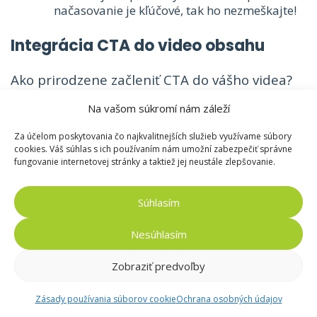
načasovanie je kľúčové, tak ho nezmeškajte!
Integrácia CTA do video obsahu
Ako prirodzene začleniť CTA do vášho videa?
Na vašom súkromí nám záleží
Začiatok videa: Krátka upútavka s výzvou môže
Za účelom poskytovania čo najkvalitnejších služieb využívame súbory
hneď na začiatku získať pozornosť.
cookies. Váš súhlas s ich používaním nám umožní zabezpečiť správne
fungovanie internetovej stránky a taktiež jej neustále zlepšovanie.
Stred videa: Máte dlhšie video? Umiestnenie
CTA v strede môže pomôcť udržať divákov
Súhlasím
angažovaných.
Nesúhlasím
Koniec videa: Silný záver s jasnou výzvou môže
byť tou pravou bodkou, ktorá vedie k najvyššej
Zobraziť predvoľby
miere konverzií.
Zásady používania súborov cookie
Ochrana osobných údajov