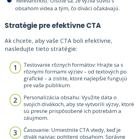
Relevantnosť: Uistite sa, že výzva súvisí s
obsahom videa a tým, čo diváci očakávajú.
Stratégie pre efektívne CTA
Ak chcete, aby vaše CTA boli efektívne,
nasledujte tieto stratégie:
Testovanie rôznych formátov: Hrajte sa s
rôznymi formami výziev – od textových po
grafické – a zistite, ktoré najlepšie fungujú
pre vaše publikum.
Personalizácia obsahu: Využite dáta o
svojich divákoch, aby ste vytvorili výzvy, ktoré
sú presne prispôsobené ich potrebám a
záujmom.
Časovanie: Umiestnite CTA vtedy, keď je
divák najviac pohltený obsahom. Správne